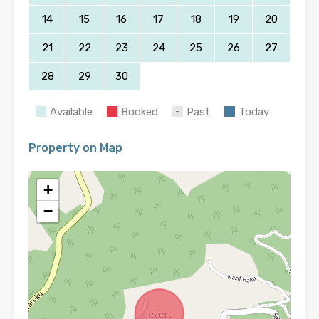
14
15
16
17
18
19
20
21
22
23
24
25
26
27
28
29
30
Available
Booked
Past
Today
Property on Map
+
−