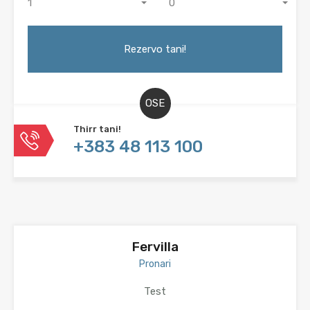
1
0
OSE
Thirr tani!
+383 48 113 100
Fervilla
Pronari
Test