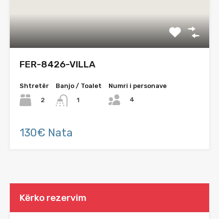
FER-8426-VILLA
Shtretër
Banjo / Toalet
Numri i personave
4
2
1
130€ Nata
Kërko rezervim