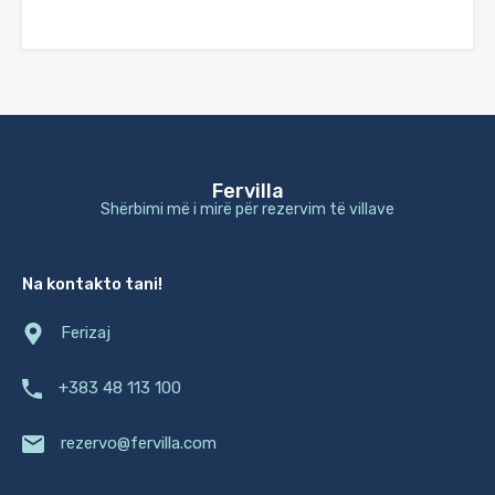
Fervilla
Shërbimi më i mirë për rezervim të villave
Na kontakto tani!
Ferizaj
+383 48 113 100
rezervo@fervilla.com