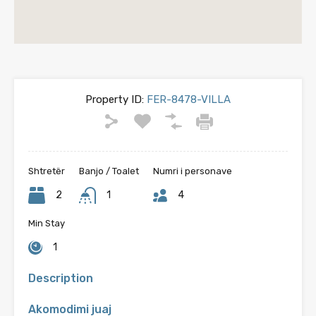
Property ID:
FER-8478-VILLA
Shtretër
Banjo / Toalet
Numri i personave
2
1
4
Min Stay
1
Description
Akomodimi juaj