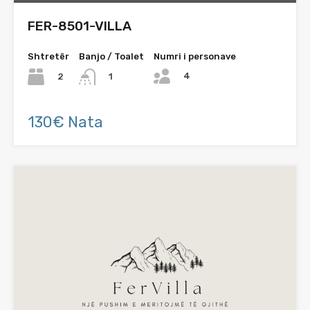
FER-8501-VILLA
Shtretër
Banjo / Toalet
Numri i personave
4
2
1
130€ Nata