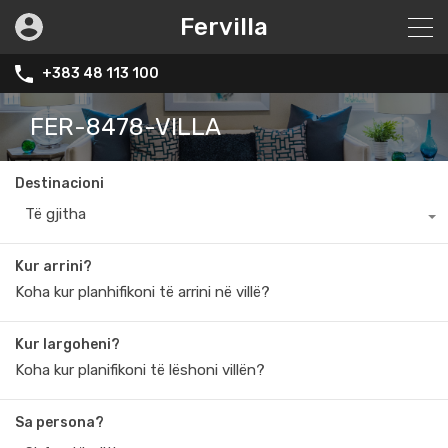
Fervilla
+383 48 113 100
FER-8478-VILLA
Destinacioni
Të gjitha
Kur arrini?
Kur largoheni?
Sa persona?