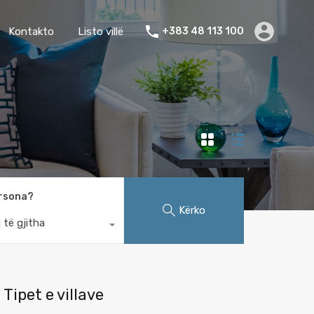
Kontakto
Listo villë
+383 48 113 100
rsona?
Kërko
 të gjitha
Tipet e villave