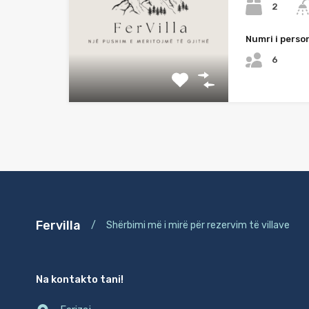
2
Numri i perso
6
Fervilla
/
Shërbimi më i mirë për rezervim të villave
Na kontakto tani!