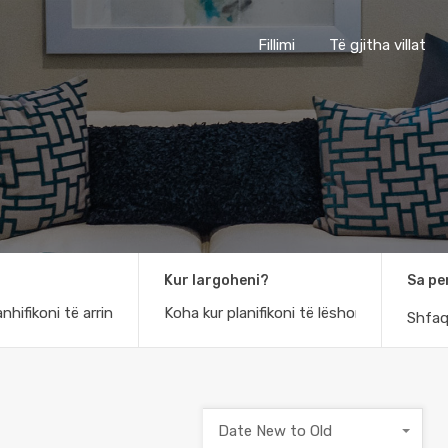
Fillimi
Të gjitha villat
Kur largoheni?
Sa pe
Shfaq
Date New to Old