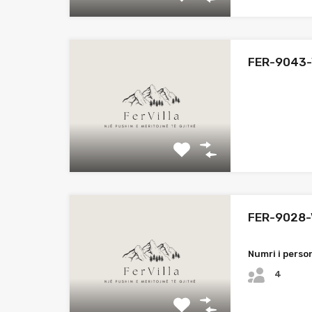
FER-9043-
FER-9028-
Numri i perso
4