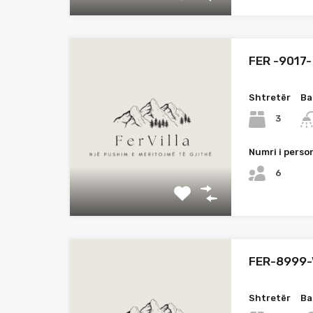
FER -9017-
Shtretër
Ba
3
Numri i perso
6
FER-8999-
Shtretër
Ba