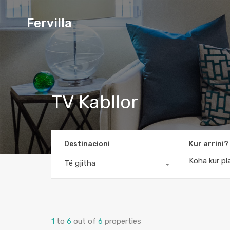
Fervilla
TV Kabllor
Destinacioni
Kur arrini?
Të gjitha
1
to
6
out of
6
properties