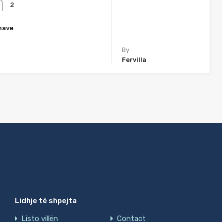
2
nave
By
Fervilla
Lidhje të shpejta
Listo villën
Contact